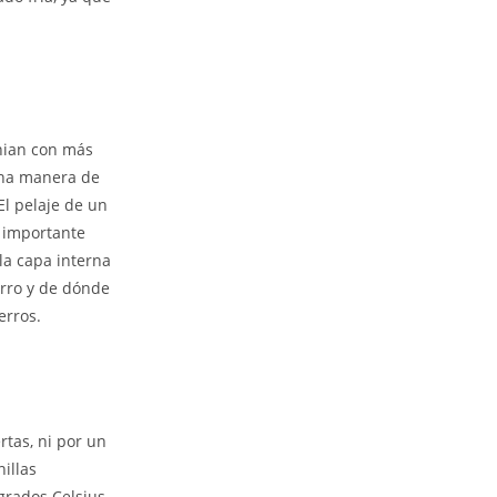
nian con más
ena manera de
El pelaje de un
 importante
la capa interna
erro y de dónde
erros.
rtas, ni por un
nillas
grados Celsius,