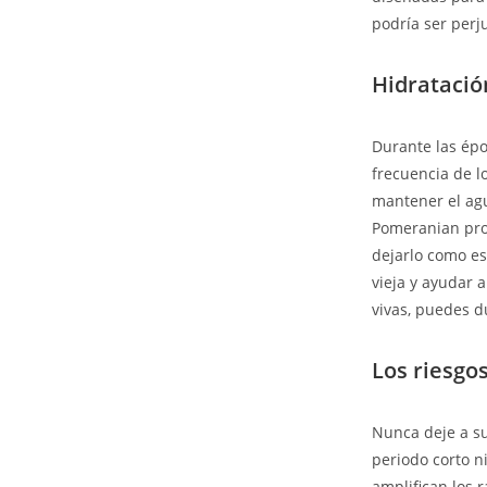
podría ser perj
Hidratació
Durante las épo
frecuencia de 
mantener el agu
Pomeranian prot
dejarlo como es
vieja y ayudar 
vivas, puedes d
Los riesgos
Nunca deje a su
periodo corto ni
amplifican los 