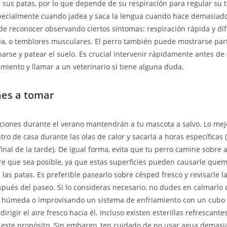
 sus patas, por lo que depende de su respiración para regular su 
pecialmente cuando jadea y saca la lengua cuando hace demasiado 
de reconocer observando ciertos síntomas: respiración rápida y difi
ea, o temblores musculares. El perro también puede mostrarse par
barse y patear el suelo. Es crucial intervenir rápidamente antes de
imiento y llamar a un veterinario si tiene alguna duda.
nes a tomar
iones durante el verano mantendrán a tu mascota a salvo. Lo mej
ro de casa durante las olas de calor y sacarla a horas específicas
inal de la tarde). De igual forma, evita que tu perro camine sobre a
e que sea posible, ya que estas superficies pueden causarle que
las patas. Es preferible pasearlo sobre césped fresco y revisarle la
spués del paseo. Si lo consideras necesario, no dudes en calmarlo
 y húmeda o improvisando un sistema de enfriamiento con un cubo 
dirigir el aire fresco hacia él. Incluso existen esterillas refrescant
este propósito. Sin embargo, ten cuidado de no usar agua demasia