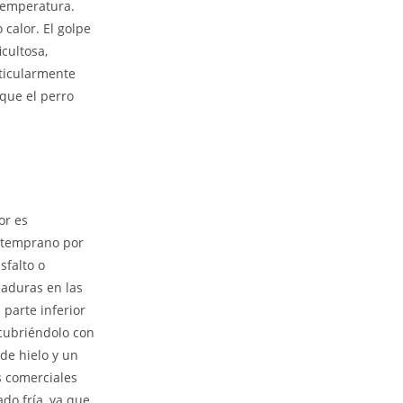
temperatura.
calor. El golpe
cultosa,
ticularmente
 que el perro
or es
 (temprano por
sfalto o
maduras en las
 parte inferior
 cubriéndolo con
de hielo y un
es comerciales
do fría, ya que