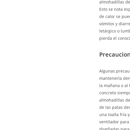
almohadillas de
Esto se nota es
de calor se pue
vómitos y diarr
letárgico o tum
pierda el conoc
Precaucio
Algunas precauc
mantenerla dent
la mañana o al f
concreto siempr
almohadillas de 
de las patas de
una toalla fría
ventilador para 
diseñadas para 