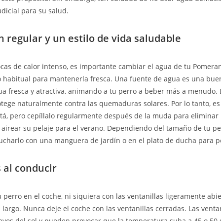
udicial para su salud.
n regular y un estilo de vida saludable
cas de calor intenso, es importante cambiar el agua de tu Pomera
lo habitual para mantenerla fresca. Una fuente de agua es una bu
a fresca y atractiva, animando a tu perro a beber más a menudo. 
ege naturalmente contra las quemaduras solares. Por lo tanto, es
tá, pero cepíllalo regularmente después de la muda para eliminar 
a airear su pelaje para el verano. Dependiendo del tamaño de tu p
ucharlo con una manguera de jardín o en el plato de ducha para p
 al conducir
 perro en el coche, ni siquiera con las ventanillas ligeramente abie
 largo. Nunca deje el coche con las ventanillas cerradas. Las venta
rayos del sol y pueden provocar que la temperatura suba a 45 o 50 